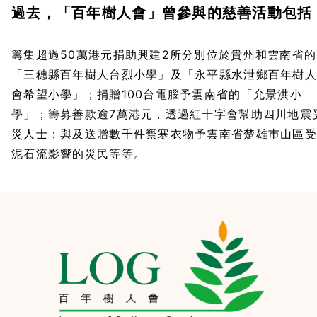
過去，「百年樹人會」曾參與的慈善活動包括
籌集超過50萬港元捐助興建2所分別位於貴州和雲南省的
「三穗縣百年樹人台烈小學」及「永平縣水泄鄉百年樹人
會希望小學」；捐贈100台電腦予雲南省的「允景洪小
學」；籌募善款逾7萬港元，透過紅十字會幫助四川地震
災人士；與及送贈數千件禦寒衣物予雲南省楚雄巿山區受
泥石流影響的災民等等。